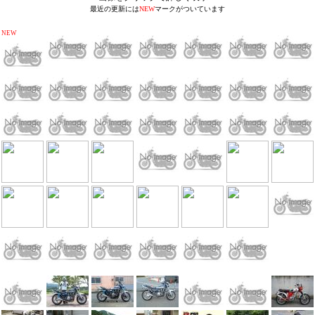
最近の更新には
NEW
マークがついています
NEW