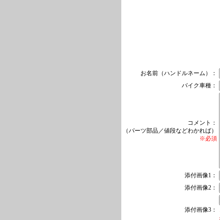
お名前（ハンドルネーム）：
バイク車種：
コメント：
（パーツ部品／値段などわかれば）
※必須
添付画像1：
添付画像2：
添付画像3：