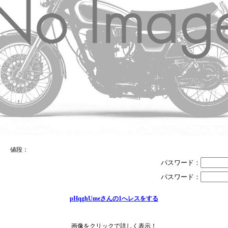
品： 値段：
パスワード：
パスワード：
pHqghUmeさんの1へレスをする
画像をクリックで詳しく表示！