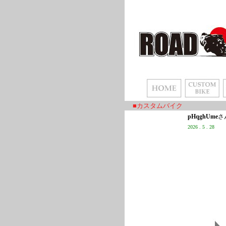
■カスタムバイク
pHqghUme
さ
2026 . 5 . 28