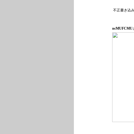
不正書き込
ncMUFCMU