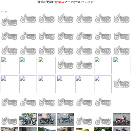
最近の更新には
NEW
マークがついています
NEW