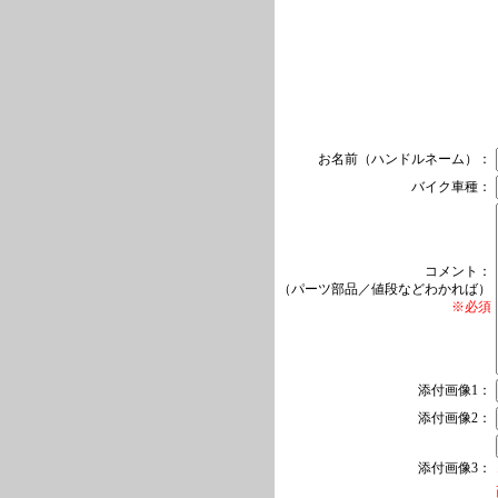
お名前（ハンドルネーム）：
バイク車種：
コメント：
（パーツ部品／値段などわかれば）
※必須
添付画像1：
添付画像2：
添付画像3：