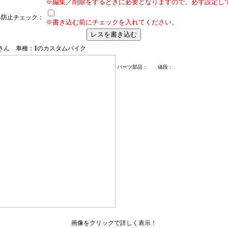
※編集／削除をするときに必要となりますので、必ず設定し
み防止チェック：
※書き込む前にチェックを入れてください。
さん 車種：
1
のカスタムバイク
パーツ部品： 値段：
画像をクリックで詳しく表示！