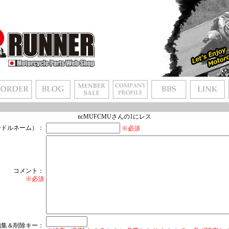
ncMUFCMUさんの1にレス
ンドルネーム）：
※必須
コメント：
※必須
編集＆削除キー：