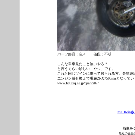
パーツ部品：色々 値段：不明
こんな単車見たこと無いやろ？
と言うぐらい珍しい「やつ」です。
これと同じツインに乗って居られる方、是非連
エンジン載せ換えで現在ZRX750twinとなって
www.hct.zaq.ne.jp/cpalv507/
mr_twi
画像を
最近の更新