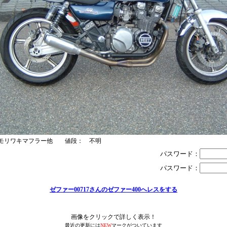
：モリワキマフラー他 値段： 不明
パスワード：
パスワード：
ゼファー00717さんのゼファー400へレスをする
画像をクリックで詳しく表示！
最近の更新には
NEW
マークがついています