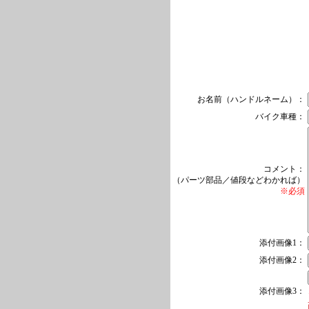
お名前（ハンドルネーム）：
バイク車種：
コメント：
（パーツ部品／値段などわかれば）
※必須
添付画像1：
添付画像2：
添付画像3：